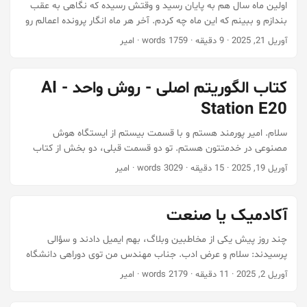
کم راجع به این مدل‌ها گپ می‌زنیم. من از گفتگو با سید لذت بردم.
اولین ماه سال هم به پایان رسید و وقتش رسیده که نگاهی به عقب
امیدوارم شما هم ببرید. ...
بندازم و ببینم که این ماه چه کردم. آخر هر ماه انگار پرونده اعمالم رو
می‌سازم و میرم جاهای مختلف رو نگاه می‌کنم ببینم چه کردم. در کل
آوریل 21, 2025
·
9 دقیقه
·
1759 words
·
امیر
فصل بهار و خصوصاً فروردین رو دوست دارم. اینجا دو تا ماه فروردین و
مهر هوا خوبه. تابستون زیادی گرمه و زمستون بیش از حد سوزناک. در
مجموع نسبت به این ماه حس خوبی دارم و راضیم. همین مگه کافی
کتاب الگوریتم اصلی - روش واحد - AI
نیست؟ ...
Station E20
سلام. امیر پورمند هستم و با قسمت بیستم از ایستگاه هوش
مصنوعی در خدمتتون هستم. تو دو قسمت قبلی، دو بخش از کتاب
الگوریتم اصلی رو بازخوانی کردیم. خلاصه این که یادگیری ماشین یک
آوریل 19, 2025
·
15 دقیقه
·
3029 words
·
امیر
الگوریتم یادگیرنده داره. الگوریتم یادگیرنده، داده ورودی و داده خروجی
رو می‌گیره و الگوریتمی خروجی میده که اون کار رو انجام بده. مثلاً برای
تشخیص اسپم، ورودی میشه ایمیل‌ها و خروجی میشه اون‌هایی که
آکادمیک یا صنعت
اسپم هستند. حالا اینها رو به الگوریتم یادگیرنده می‌دیم و خروجیش
میشه یه الگوریتم تشخیص اسپم. ...
چند روز پیش یکی از مخاطبین وبلاگ، بهم ایمیل دادند و سؤالی
پرسیدند: سلام و عرض ادب. جناب مهندس من توی دوراهی دانشگاه
یا صنعت مانده ام ممنون میشم اگر توضیحاتی بگیرم. و واقعا سوال
آوریل 2, 2025
·
11 دقیقه
·
2179 words
·
امیر
هست برام که ایا کسی ک از طریق صنعت وارد رشته ی هوش می شود
می تواند با مطالعات شخصی اش از نظر توانمندی برابر کسی باشد که