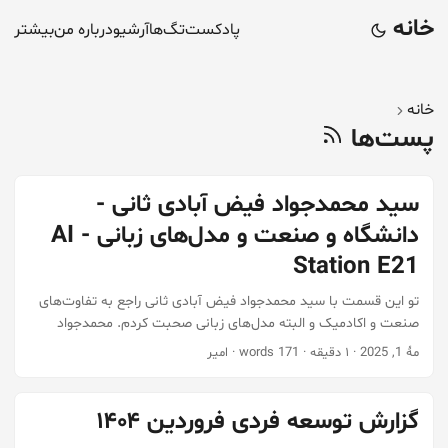
خانه
پادکست
تگ‌ها
آرشیو
درباره من
بیشتر
خانه
پست‌ها
سید محمدجواد فیض آبادی ثانی -
دانشگاه و صنعت و مدل‌های زبانی - AI
Station E21
تو این قسمت با سید محمدجواد فیض آبادی ثانی راجع به تفاوت‌های
صنعت و اکادمیک و البته مدل‌های زبانی صحبت کردم. محمدجواد
دانشجوی دکتری هوش مصنوعی دانشگاه صنعتی شریف هست و قبلاً
مهٔ 1, 2025
·
۱ دقیقه
·
171 words
·
امیر
هم تیم لید بخش دیتاساینس تپسل بوده. تو این گفتگو با هم دیگه
راجع به تفاوت‌های زندگی در دانشگاه و صنعت صحبت می‌کنیم و
قاعدتاً راجع به این که دکترا بخونیم یا خیر. در انتها هم با توجه به این
گزارش توسعه فردی فروردین ۱۴۰۴
که محمدجواد تز دکتراش در ارتباط با مدل‌های زبانی بزرگ هست، یه