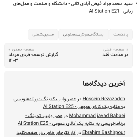
سید محمدجواد فیض آبادی ثانی - دانشگاه و صنعت و مدل‌های
زبانی - AI Station E21
پادکست
ایستگاه_هوش_مصنوعی
مسیر_شغلی
« صفحه قبلی
صفحه بعدی »
در مذمت قند
گزارش توسعه فردی مرداد
۱۴۰۳
آخرین دیدگاه‌ها
Hossein Rezazadeh
در
عصر وایب کدینگ - برنامه‌نویسی
به مثابه یک کالای عمومی - AI Station E25
Mohammad javad Babaei
در
عصر وایب کدینگ -
برنامه‌نویسی به مثابه یک کالای عمومی - AI Station E25
Ebrahim Bashirpour
در
کاراکترهای خاص در صفحه‌کلید