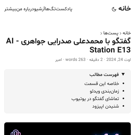
خانه
پادکست
تگ‌ها
آرشیو
درباره من
بیشتر
خانه
پست‌ها
گفتگو با محمدعلی صدرایی جواهری - AI
Station E13
اوت 24, 2024
·
2 دقیقه
·
263 words
·
امیر
فهرست مطالب
خلاصه این قسمت
زمان‌بندی ویدئو
تماشای گفتگو در یوتیوب
شنیدن اپیزود