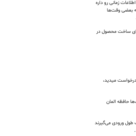
راده. یا نمی‌دونه که فردا به همین علت گرما تعطیل شد. LLM صرفاً اطلاعات زمانی رو داره
. یا این که بعضی وقت‌ها
برای ساخت محصول در
ون درخواست میدید،
ریم. مشخصاً تو چت‌بات‌ها حافظه المان
 طول ورودی می‌گیرند