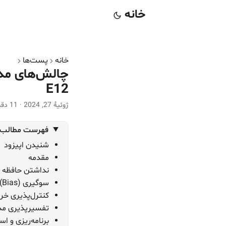
خانه
خانه
پست‌ها
E12
ژوئیهٔ 27, 2024
·
11 دقیقه
فهرست مطالب
شنیدن اپیزود
مقدمه
نداشتن حافظه (Memoryless) و آموزش ندیدن لحظه‌
سوگیری (Bias) و انصاف (Fairness)
کنترل‌پذیری خروجی (tput
تفسیرپذیری مدل‌های زبانی (bility
برنامه‌ریزی و استنتاج (reasoning