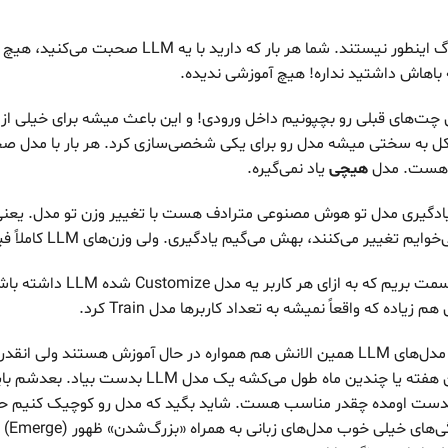
ولی مدل‌های زبانی بزرگ اینطور نیستند. شما هر بار که دارید با یه LM
باهاش داشتید نداره! هیچ آموزشی ندیده.
ل چت‌های قبلی رو بچپونیم داخل ورودی! و این باعث میشه برای خیلی از 
ل به سختی میشه مدل رو برای یکی شخصی‌سازی کرد. هر بار با مدل صح
و» هست. مدل
هیچی
یاد نمی‌گیره.
یادگیری مدل تو هوش مصنوعی مترادف‌ هست با تغییر وزن تو مدل. یعنی
 تغییر می‌کنند، بهش می‌گیم یادگیری. ولی وزن‌های LLM کاملاً فیکس هستند.
شاید در آینده به این سمت بریم که به از
اده که واقعاً نمیشه به تعداد کاربرها مدل Train کرد.
البته تو پرانتر بگم که مدل‌های LLM همین الانش هم همواره در حال آموزش هستند و
بالاست که مثلاً چندین هفته یا چندین ماه طول می‌کشه یک 
 بدست اومده چقدر مناسب هست. شاید بگید که مدل رو کوچیک‌ کنیم ح
اینه که بسیار