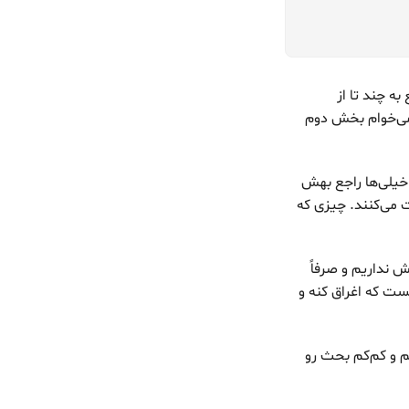
بل راجع به چند تا از
می‌خوام بخش دوم
افی به مزایای LLMها پرداخته شده و خیلی‌ها راجع بهش
ت می‌کنند. چیزی که
نداریم و صرفاً
دچار مشکل میشیم. البته OpenAI وظیفه‌اش هست که اغراق کنه و
 و کم‌کم بحث رو