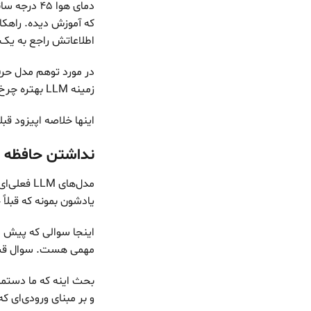
اطلاعاتش راجع به یک موضوعی ک
در مورد توهم مدل حر
زمینه LLM بهتره چرخ رو از اول اختراع نکنیم.
اینها خلاصه اپیزود ق
نداشتن حافظه (Memoryless) و آموزش ندیدن لحظه‌
مدل‌های 
یادشون بمونه که قبلاً
مهمی هست. سوال قش
بحث اینه که ما دستمو
و بر مبنای ورودی‌ای 