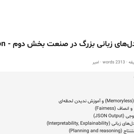
چالش‌های م
·
2313 words
·
امیر
ای
JSON Ou)
Interpretability, Explaina)
Planning and )