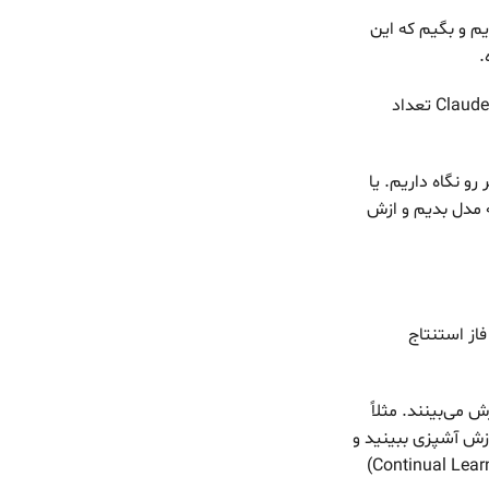
histor تا الان چت رو بهش بدیم و بگیم که این
.
دقیقاً همین کار رو می‌کنند و طول ورودی هر مدلی هم محدوده می‌بینیم وقتی تو ChatGPT یا Claude تعداد
ن هیستوری چت رو Cut کنیم. یعنی مثلاً ۵ تا چت آخر رو نگاه داریم. یا
یشه، به مدل بدیم و ازش
فاز استنتاج
 می‌بینند. مثلاً
زش آشپزی ببینید و
سریع پیشنهادهاش رو آپدیت می‌کنه. به این تو ادبیات یادگیری ماشین، یادگیری مداوم (Continual Learning)