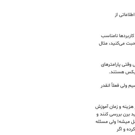
L صحبت می‌کنید، هیچ اطلاعاتی از
کاربردها نامناسب
بت می‌کنید، مثال
 وقتی پارامترهای
ای هر کاربر یه مدل Customize شده LLM داشته باشیم ولی فعلاً انقدر
لی انقدر هزینه و زمان آموزش
مدل LLM بدست بیاد. بعدشم باید برن بررسی کنند و
ل میشه! ولی مسئله
ی از ویژگی‌های خیلی خوب مدل‌های زبانی به همراه «بزرگ‌شدن» ظهور (Emerge) کرده و اگر