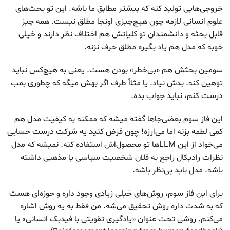
خروجی‌هایی تولید کنه که بیشتر مطابق ما باشه. این تو بحث‌های
علوم انسانی لازمه چون هیچ‌چیزی اونجا مطلق نیست. همه چیز
قابل بحثه و دانشمندان تو کلیاتش هم اختلاف نظر دارند و خیلی
خوبه که مدل هم یاد بگیره مطلق حرف نزنه.
سومین بحثش هم «بی‌‌خطر» بودن هست. یعنی به هیچ‌کس نباید
توهین کنه. بدش نیاد. یا مثلاً طرف اگر بهش میگه که چطوری بمب
درست کنم، نباید جواب بده.
این فاز سوم بعضی‌جاها گفته میشه که ممکنه به کیفیت مدل هم
کمی لطمه بزنه اما می‌ارزه! چون فرض کنید یه شرکت درست حسابی
می‌خواد از این LLMها تو محصول‌اش استفاده کنه. نمیشه که مدل
نظرات رادیکال راجع به فلان شخصیت سیاسی یا مذهبی داشته
باشه. مدل باید بی‌نظر باشه.
برای این فاز سوم، روش‌های خیلی زیادی وجود داره و حوزه‌ای هست
که به شدت داره روش تحقیق می‌شه. من فقط به یه روش اشاره
می‌کنم. روشی تحت عنوان «یادگیری تقویتی با فیدبک انسانی» یا