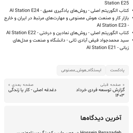
Station E25
کتاب الگوریتم اصلی - روش‌های یادگیری عمیق - AI Station E24
بازار کار و صنعت هوش مصنوعی و مهارت‌های مرتبط در ایران و خارج
- AI Station E23
کتاب الگوریتم اصلی - روش‌های نمادین و درختی - AI Station E22
سید محمدجواد فیض آبادی ثانی - دانشگاه و صنعت و مدل‌های
زبانی - AI Station E21
پادکست
ایستگاه_هوش_مصنوعی
« صفحه قبلی
صفحه بعدی »
گزارش توسعه فردی خرداد
دغدغه اصلی - کار یا زندگی
۱۴۰۳
آخرین دیدگاه‌ها
Hossein Rezazadeh
در
عصر وایب کدینگ - برنامه‌نویسی