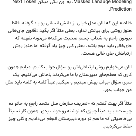
Masked Lanauge Modeling. به اون یکی میگن Next Token
Prediction.
خلاصه این که الان مدل خیلی از دانش انسانی رو یاد گرفته. فقط
هنوز روشی برای بیانش نداره. یعنی مثلاً اگر بگید «قانون جای‌خالی
نیوتون راجع به شتاب جسم صحبت می‌کنه» می‌تونه بفهمه که
جای‌خالی باید دوم باشه. یعنی کلی چیز یاد گرفته اما هنوز روش
ارتباطش جای خالی هست.
الان می‌خوایم روش ارتباطی‌اش رو سؤال جواب کنیم. میایم همون
کاری که معلم‌های دبیرستان با ما می‌کردند باهاش می‌کنیم. یک
سری سؤال جواب بهش میدیم و میگیم عیناً کلمه به کلمه باید مثل
من جواب بدی.
مثلاً اگر بهت گفتم که «تعریف سازمان ملل متحد راجع به خانواده
چیست» باید عیناً چیزی که نوشته رو جواب بدی. همون کار نسبتاً
بی‌خاصیتی که ما هم تو دوره دبیرستان انجام می‌دادیم و کلی چیز
حفظ می‌کردیم.